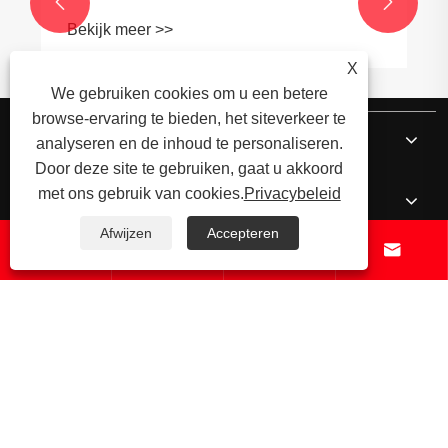
blijft groeien
Bekijk meer >>
X


We gebruiken cookies om u een betere
browse-ervaring te bieden, het siteverkeer te
analyseren en de inhoud te personaliseren.
Door deze site te gebruiken, gaat u akkoord
met ons gebruik van cookies.
Privacybeleid
Afwijzen
Accepteren




Over ons
Producten
Nieuws