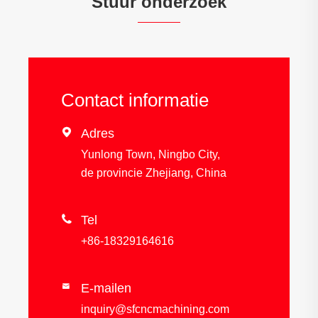
Stuur onderzoek
Contact informatie

Adres
Yunlong Town, Ningbo City,
de provincie Zhejiang, China

Tel
+86-18329164616
E-mailen

inquiry@sfcncmachining.com